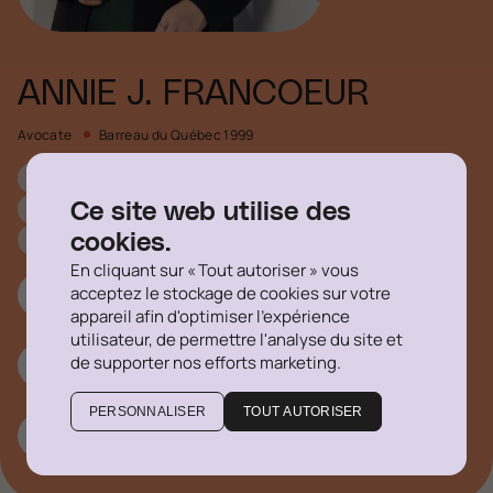
ANNIE J. FRANCOEUR
Avocate
Barreau du Québec 1999
Droit commercial
Technologies, vie privée et cybersécurité
Ce site web utilise des
Propriété intellectuelle
Droit du divertissement
cookies.
En cliquant sur « Tout autoriser » vous
acceptez le stockage de cookies sur votre
514 316-1355 #751
appareil afin d'optimiser l'expérience
utilisateur, de permettre l'analyse du site et
de supporter nos efforts marketing.
afrancoeur@delegatus.ca
PERSONNALISER
TOUT AUTORISER
Linkedin