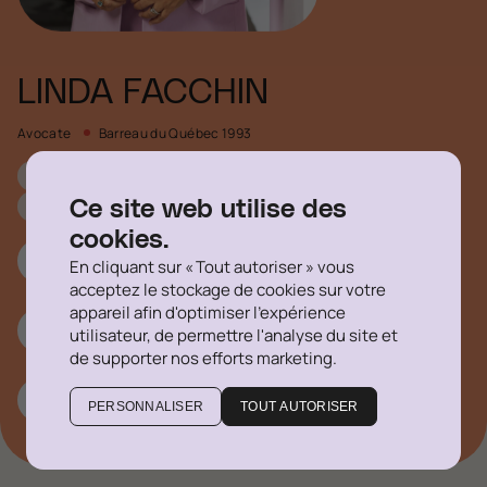
LINDA FACCHIN
Avocate
Barreau du Québec 1993
Droit du travail et des ressources humaines
Médiation et arbitrage
Ce site web utilise des
cookies.
514 316-1355 #726
En cliquant sur « Tout autoriser » vous
acceptez le stockage de cookies sur votre
appareil afin d'optimiser l'expérience
lfacchin@delegatus.ca
utilisateur, de permettre l'analyse du site et
de supporter nos efforts marketing.
Linkedin
PERSONNALISER
TOUT AUTORISER