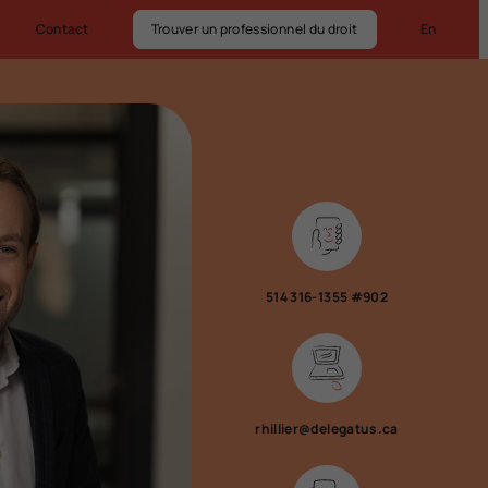
Contact
Trouver un professionnel du droit
En
514 316-1355 #902
rhillier@delegatus.ca