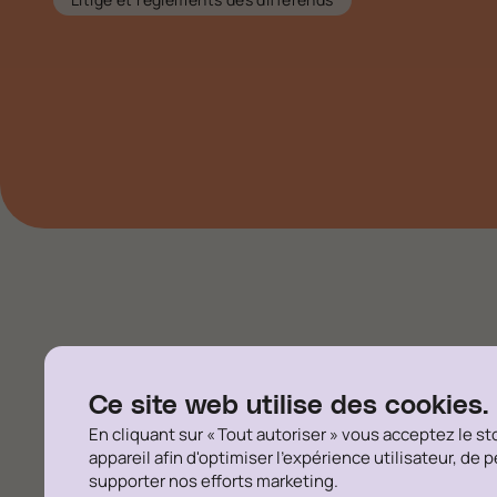
J’offre des solutions 
Ce site web utilise des cookies.
pour mes clients, en 
En cliquant sur « Tout autoriser » vous acceptez le s
diversifiée développée
appareil afin d'optimiser l'expérience utilisateur, de 
supporter nos efforts marketing.
d’industrie.