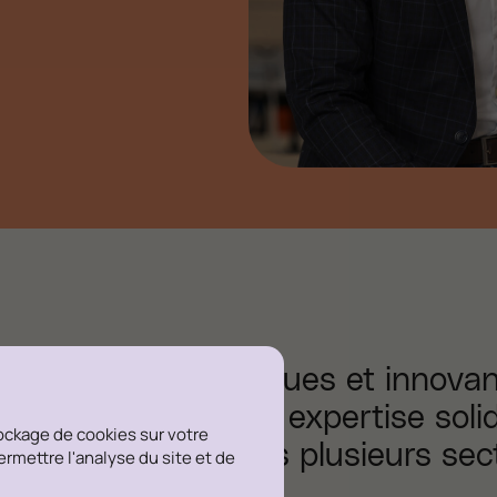
juridiques pragmatiques et innova
m’appuyant sur une expertise soli
tockage de cookies sur votre
 au fil des ans dans plusieurs sec
permettre l'analyse du site et de