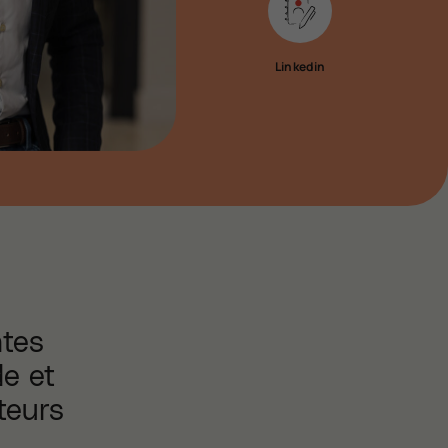
Linkedin
ntes
de et
teurs