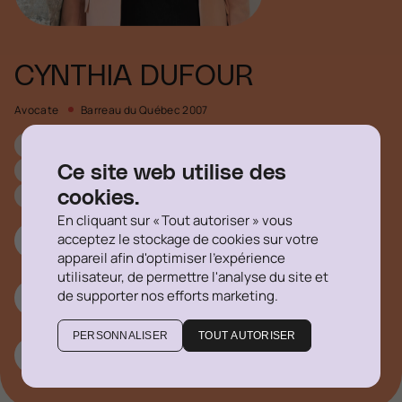
CYNTHIA DUFOUR
Avocate
Barreau du Québec 2007
Droit commercial
Droit du travail et des ressources humaines
Ce site web utilise des
Droit corporatif
Droit du divertissement
cookies.
En cliquant sur « Tout autoriser » vous
acceptez le stockage de cookies sur votre
514 316-1355 #765
appareil afin d'optimiser l'expérience
utilisateur, de permettre l'analyse du site et
de supporter nos efforts marketing.
cdufour@delegatus.ca
PERSONNALISER
TOUT AUTORISER
Linkedin